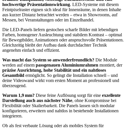
hochwertige Präsentationswirkung
. LED-Systeme mit diesem
Feintpixelraster eignen sich ideal für Innenräume, in denen Inhalte
aus kurzer Distanz betrachtet werden – etwa in Showrooms, auf
Messen, bei Veranstaltungen oder im Einzelhandel.
Die LED-Panels liefern gestochen scharfe Bilder mit lebendigen
Farben, homogener Ausleuchtung und stabilem Kontrast – optimal
für Bewegtbilder, Animationen oder anspruchsvolle Präsentationen.
Gleichzeitig bleibt der Aufbau dank durchdachter Technik
angenehm einfach und effizient.
Was macht das System so anwenderfreundlich?
Die Module
werden auf einem
passgenauen Aluminiumrahmen
montiert, der
präzise Ausrichtung, hohe Stabilität und ein nahtloses
Gesamtbild
ermöglicht. So gelingt die Installation schnell – und
deine Videowand wirkt vom ersten Moment an professionell und
überzeugend.
Warum 1,9 mm?
Diese feine Auflösung sorgt für eine
exzellente
Darstellung auch aus nächster Nähe
, ohne Kompromisse bei
Flexibilität oder Skalierbarkeit. Die Panels lassen sich modular
konfigurieren, erweitern und nahtlos in bestehende Installationen
integrieren.
Ob als fest verbaute Lösung oder als mobiles System für